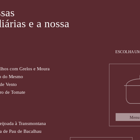
ssas
iárias e a nossa
ESCOLHA UM
Alhos com Grelos e Moura
co do Mesmo
de Vento
dro de Tomate
Menu 
Feijoada à Transmontana
ha de Pau de Bacalhau