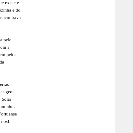
te existe e
ozinha e do
 encontrava
a pelo
com a
rto pelos
 da
erras
ças geo-
 Solar
caminho,
Portuense
-nos!