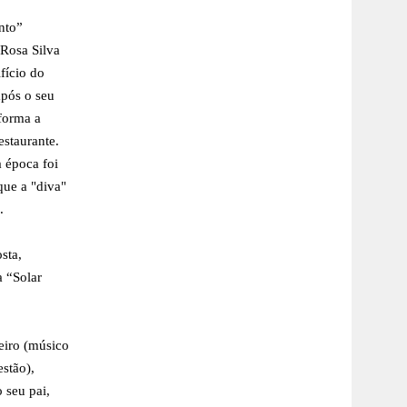
nto”
Rosa Silva
fício do
após o seu
forma a
estaurante.
a época foi
que a "diva"
.
sta,
 “Solar
iro (músico
stão),
 seu pai,