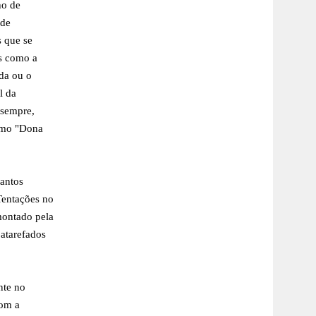
ho de
 de
s que se
os como a
da ou o
l da
 sempre,
omo "Dona
Santos
Tentações no
montado pela
atarefados
nte no
com a